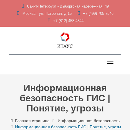
Санкт-Петербург - Выборгская набережная, 49
Москва - ул. Нагорная, д.15
+7 (499) 705-7546
+7 (812) 458-4544
Toggle
navigation
Информационная
безопасность ГИС |
Понятие, угрозы
Главная страница
Информационная безопасность
Информационная безопасность ГИС | Понятие, угрозы