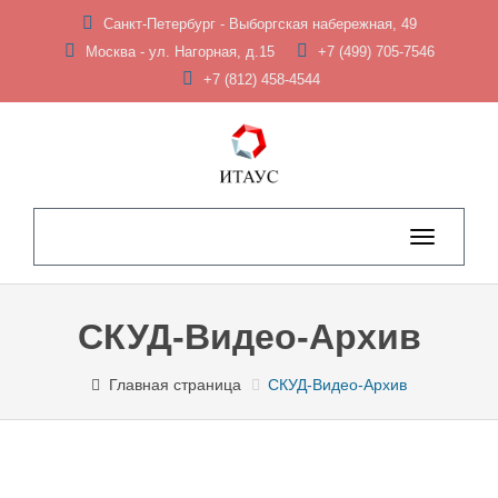
Санкт-Петербург - Выборгская набережная, 49
Москва - ул. Нагорная, д.15
+7 (499) 705-7546
+7 (812) 458-4544
Toggle
navigation
СКУД-Видео-Архив
Главная страница
СКУД-Видео-Архив