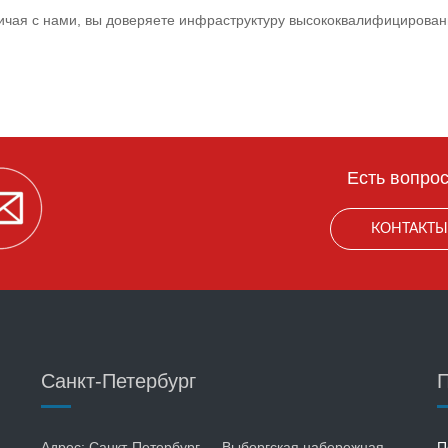
ичая с нами, вы доверяете инфраструктуру высококвалифицирова
Есть вопро
КОНТАКТ
Санкт-Петербург
П
Адрес: Санкт-Петербург — Выборгская набережная,
П