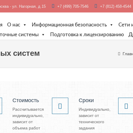
ква - ул. Нагорная, д.15
+7 (499) 705-7546
+7 (812) 458-4544
я
О нас
Информационная безопасность
Сети 
точные системы
Подготовка к лицензированию
Д
ных систем
Глав
Стоимость
Сроки
Рассчитывается
Индивидуально,
индивидуально,
зависит от
зависит от
технического
объема работ
задания