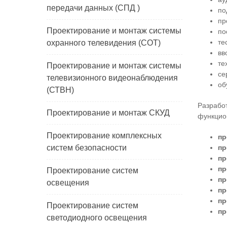
передачи данных (СПД )
по
пр
Проектирование и монтаж системы
по
те
охранного телевидения (СОТ)
вв
те
Проектирование и монтаж системы
се
телевизионного видеонаблюдения
об
(СТВН)
Разрабо
Проектирование и монтаж СКУД
функцио
Проектирование комплексных
пр
систем безопасности
пр
пр
пр
Проектирование систем
пр
освещения
пр
пр
Проектирование систем
пр
светодиодного освещения