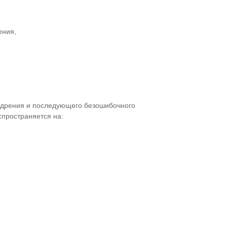
ения,
едрения и последующего безошибочного
пространяется на: