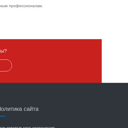
нным профессионалам.
сы?
Ы
олитика сайта
ользовательское соглашение