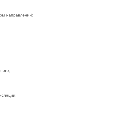
ом направлений:
ного;
нсляции;