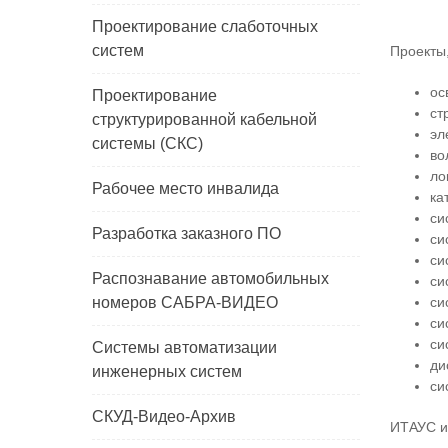
Проектирование слаботочных
систем
Проекты
ос
Проектирование
ст
структурированной кабельной
эл
системы (СКС)
во
ло
Рабочее место инвалида
ка
си
Разработка заказного ПО
си
си
Распознавание автомобильных
си
номеров САБРА-ВИДЕО
си
си
си
Системы автоматизации
ди
инженерных систем
си
СКУД-Видео-Архив
ИТАУС и