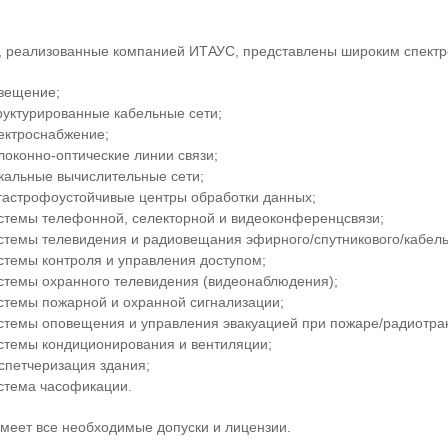
, реализованные компанией ИТАУС, представлены широким спектр
вещение;
руктурированные кабельные сети;
ектроснабжение;
локонно-оптические линии связи;
кальные вычислительные сети;
тастрофоустойчивые центры обработки данных;
стемы телефонной, селекторной и видеоконференцсвязи;
стемы телевидения и радиовещания эфирного/спутникового/кабель
стемы контроля и управления доступом;
стемы охранного телевидения (видеонаблюдения);
стемы пожарной и охранной сигнализации;
стемы оповещения и управления эвакуацией при пожаре/радиотра
стемы кондиционирования и вентиляции;
спетчеризация здания;
стема часофикации.
меет все необходимые допуски и лицензии.