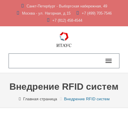
Санкт-Петербург - Выборгская набережная, 49
Москва - ул. Нагорная, д.15
+7 (499) 705-7546
+7 (812) 458-4544
Toggle
navigation
Внедрение RFID систем
Главная страница
Внедрение RFID систем