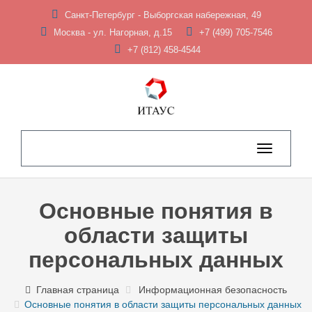
Санкт-Петербург - Выборгская набережная, 49
Москва - ул. Нагорная, д.15
+7 (499) 705-7546
+7 (812) 458-4544
Toggle
navigation
Основные понятия в
области защиты
персональных данных
Главная страница
Информационная безопасность
Основные понятия в области защиты персональных данных