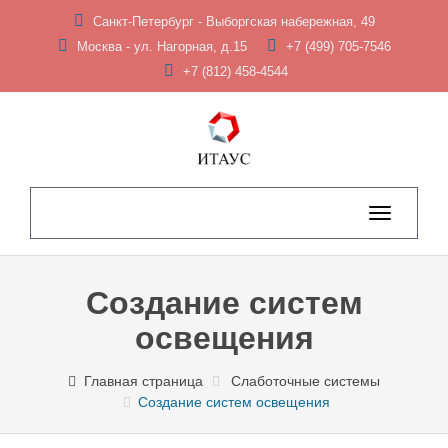
Санкт-Петербург - Выборгская набережная, 49
Москва - ул. Нагорная, д.15
+7 (499) 705-7546
+7 (812) 458-4544
Toggle
navigation
Создание систем
освещения
Главная страница
Слаботочные системы
Создание систем освещения