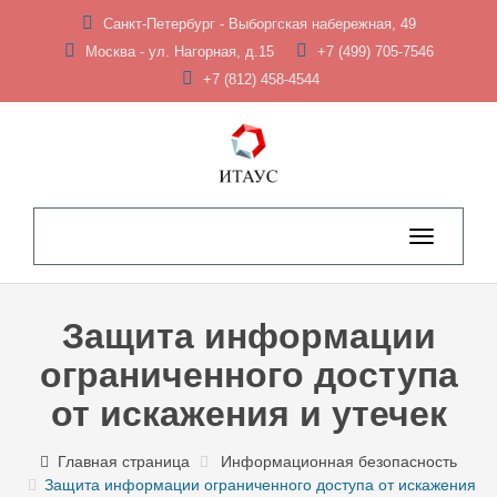
Санкт-Петербург - Выборгская набережная, 49
Москва - ул. Нагорная, д.15
+7 (499) 705-7546
+7 (812) 458-4544
Toggle
navigation
Защита информации
ограниченного доступа
от искажения и утечек
Главная страница
Информационная безопасность
Защита информации ограниченного доступа от искажения